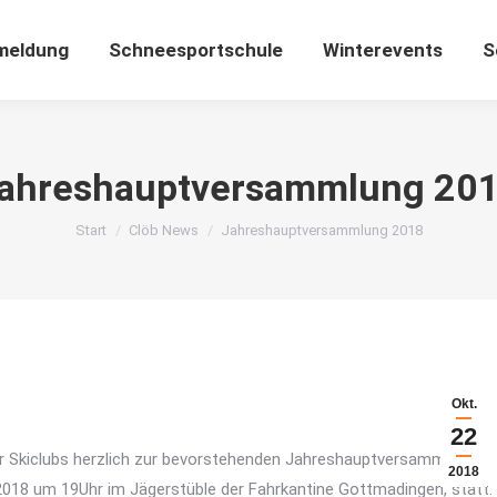
meldung
Schneesportschule
Winterevents
S
ahreshauptversammlung 20
Sie befinden sich hier:
Start
Clöb News
Jahreshauptversammlung 2018
Okt.
22
der Skiclubs herzlich zur bevorstehenden Jahreshauptversammlung
2018
2018 um 19Uhr im Jägerstüble der Fahrkantine Gottmadingen, statt.