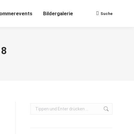
ommerevents
Bildergalerie
Suche
Search:
18
Search: