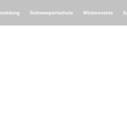
meldung
Schneesportschule
Winterevents
S
-CLUB
NKALENDER