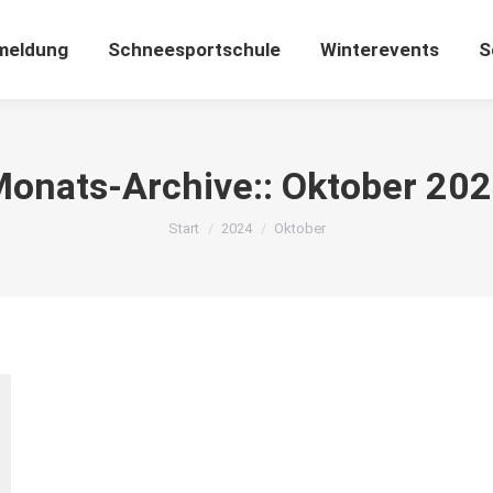
meldung
Schneesportschule
Winterevents
S
onats-Archive::
Oktober 20
Sie befinden sich hier:
Start
2024
Oktober