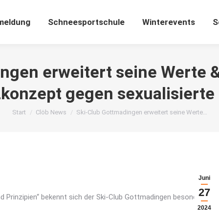
meldung
Schneesportschule
Winterevents
S
ngen erweitert seine Werte &
konzept gegen sexualisierte
Sie befinden sich hier:
Start
Clöb News
Ski-Club Gottmadingen erweitert seine Werte…
Juni
27
d Prinzipien“ bekennt sich der Ski-Club Gottmadingen besonders
2024