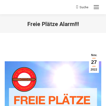
Suche
Search:
Freie Plätze Alarm!!!
Sie befinden sich hier:
Nov.
27
2022