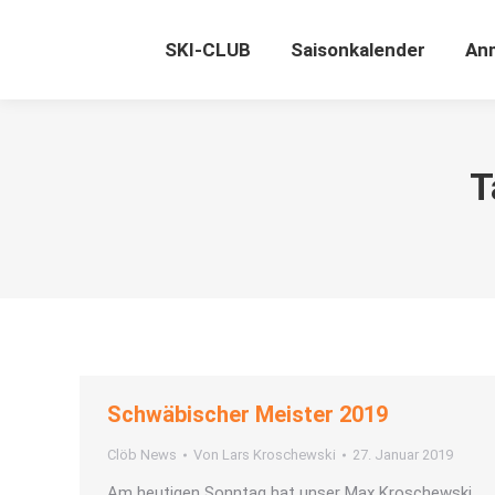
SKI-CLUB
Saisonkalender
An
T
Schwäbischer Meister 2019
Clöb News
Von
Lars Kroschewski
27. Januar 2019
Am heutigen Sonntag hat unser Max Kroschewski