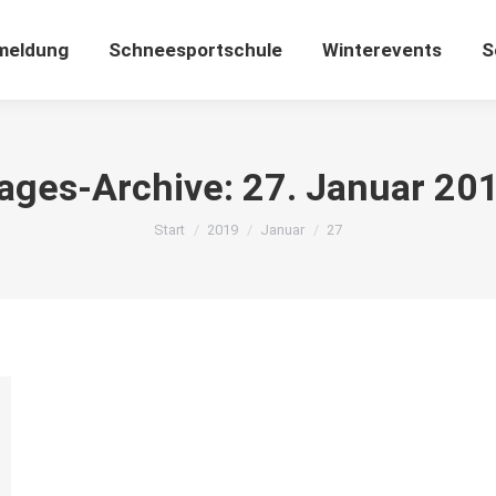
meldung
Schneesportschule
Winterevents
S
ages-Archive:
27. Januar 20
Sie befinden sich hier:
Start
2019
Januar
27